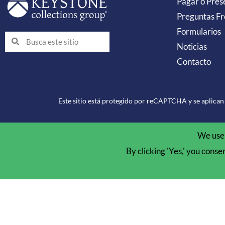
Pagar o Pres
Preguntas Fr
Formularios
Buscar
Buscar
Noticias
Contacto
Este sitio está protegido por reCAPTCHA y se aplican 
We use 
By clicking 'Yes,' you conse