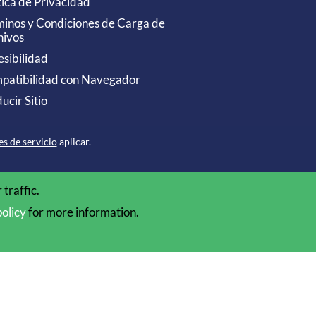
tica de Privacidad
minos y Condiciones de Carga de
hivos
sibilidad
patibilidad con Navegador
ucir Sitio
s de servicio
aplicar.
traffic.
policy
for more information.