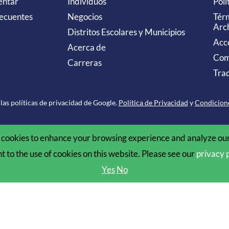
entar
Individuos
Polí
ecuentes
Negocios
Tér
Arc
Distritos Escolares y Municipios
Acce
Acerca de
Com
Carreras
Trad
las políticas de privacidad de Google.
Política de Privacidad
y
Condicione
cookies to enhance your browsing experience and analyze our 
nt to the use of cookies on this website. Please see our
privacy 
Yes
No