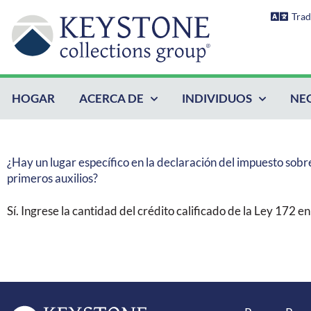
Ir
Trad
al
contenido
HOGAR
ACERCA DE
INDIVIDUOS
NE
¿Hay un lugar específico en la declaración del impuesto sobre 
primeros auxilios?
Sí. Ingrese la cantidad del crédito calificado de la Ley 172 en