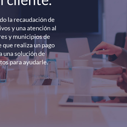
ndo la recaudación de
vos y una atención al
res y municipios de
e que realiza un pago
a una solución de
tos para ayudarle.