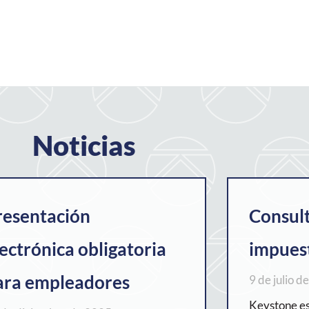
Noticias
resentación
Consult
lectrónica obligatoria
impues
ara empleadores
9 de julio d
Keystone est