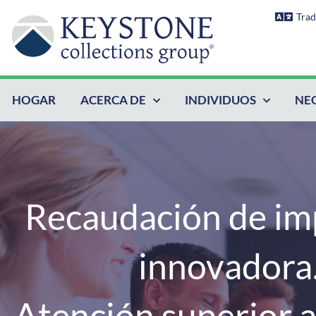
Ir
Trad
al
contenido
HOGAR
ACERCA DE
INDIVIDUOS
NE
Recaudación de im
innovadora
Atención superior al