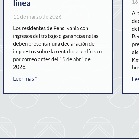
línea
16
A p
11 de marzo de 2026
dec
Los residentes de Pensilvania con
del
ingresos del trabajo o ganancias netas
Ren
deben presentar una declaración de
pr
impuestos sobre la renta local en línea o
ele
por correo antes del 15 de abril de
Ke
2026.
bu
Leer más "
Le