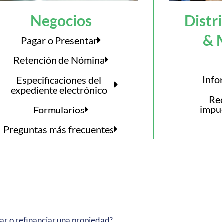
Negocios
Distr
& 
Pagar o Presentar
Retención de Nómina
Inf
Especificaciones del
expediente electrónico
Re
impu
Formularios
Preguntas más frecuentes
r o refinanciar una propiedad?