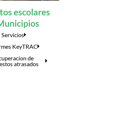
itos escolares
Municipios
Servicios
ormes KeyTRAC
cuperacion de
estos atrasados