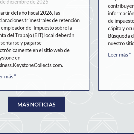
 de diciembre de 2025
contribuyen
artir del año fiscal 2026, las
información
laraciones trimestrales de retención
de impuesto
 empleador del Impuesto sobre la
cápita y oc
ta del Trabajo (EIT) local deberán
Búsqueda de
esentarse y pagarse
nuestro siti
ctrónicamente en el sitio web de
Leer más "
ystone en
siness.KeystoneCollects.com.
er más "
MAS NOTICIAS